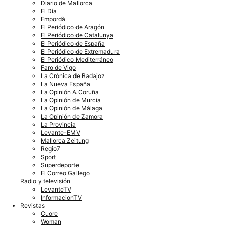
Diario de Mallorca
El Día
Empordà
El Periódico de Aragón
El Periódico de Catalunya
El Periódico de España
El Periódico de Extremadura
El Periódico Mediterráneo
Faro de Vigo
La Crónica de Badajoz
La Nueva España
La Opinión A Coruña
La Opinión de Murcia
La Opinión de Málaga
La Opinión de Zamora
La Provincia
Levante-EMV
Mallorca Zeitung
Regio7
Sport
Superdeporte
El Correo Gallego
Radio y televisión
LevanteTV
InformacionTV
Revistas
Cuore
Woman