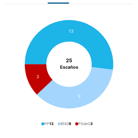
13
25
Escaños
3
9
PP
13
BNG
9
PSdeG
3