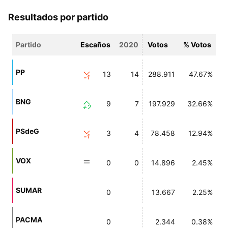
Resultados por partido
Partido
Escaños
2020
Votos
% Votos
PP
13
14
288.911
47.67%
-1
BNG
9
7
197.929
32.66%
+2
PSdeG
3
4
78.458
12.94%
-1
VOX
0
0
14.896
2.45%
SUMAR
0
13.667
2.25%
PACMA
0
2.344
0.38%