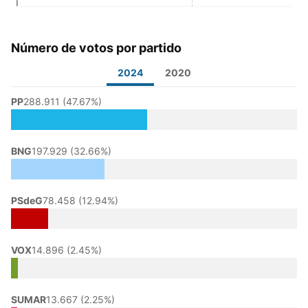
Número de votos por partido
2024
2020
PP
288.911 (47.67%)
BNG
197.929 (32.66%)
PSdeG
78.458 (12.94%)
VOX
14.896 (2.45%)
SUMAR
13.667 (2.25%)